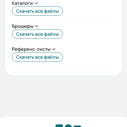
Каталоги
50/60
Скачать все файлы
Номинальный ток (А):
Брошюры
16
Скачать все файлы
Стандарты:
МЭК 61009-1
Референс-листы
Скачать все файлы
Температурный диапазон:
от -25°С до +50°С
Гарантия, лет:
2
Срок службы, лет:
20
Вес (кг):