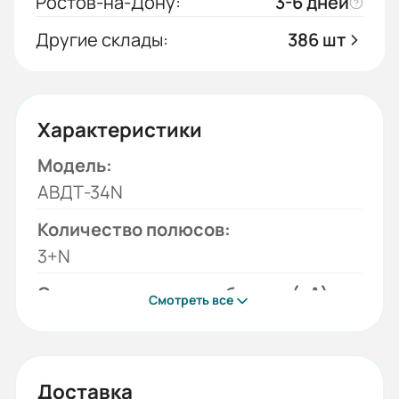
Ростов-на-Дону:
3-6 дней
Другие склады:
386 шт
Характеристики
Модель:
АВДТ-34N
Количество полюсов:
3+N
Отключающая способность (кА):
Смотреть все
4,5
Тип тока:
АС
Доставка