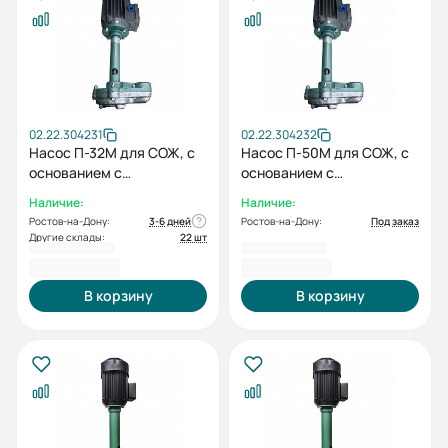
02.22.304231
02.22.304232
Насос П-32М для СОЖ, с
Насос П-50М для СОЖ, с
основанием с
основанием с
электродвигателем
электродвигателем
Наличие:
Наличие:
0,18/3000
0,18/3000
Ростов-на-Дону:
3-6 дней
Ростов-на-Дону:
Под заказ
Другие склады:
22 шт
17 177,00 ₽
17 177,00 ₽
В корзину
В корзину