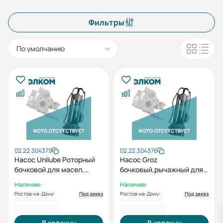
Фильтры
По умолчанию
02.22.304379
02.22.304376
Насос Unilube Роторный
Насос Groz
бочковой для масел,
бочковый,рычажный для
объем бочки:50-205л
масел 300мл за ход
Наличие:
Наличие:
KP2300
EBP/01/EBP/02 GR44115
Ростов-на-Дону:
Под заказ
Ростов-на-Дону:
Под заказ
3 169,00 ₽
3 862,00 ₽
В корзину
В корзину