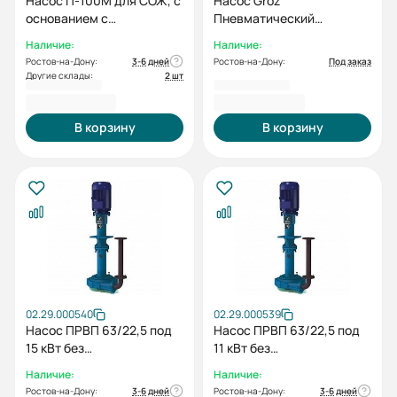
Насос П-100М для СОЖ, с
Насос Groz
основанием с
Пневматический
электродвигателем
бочковый для масел, 1:1
Наличие:
Наличие:
0,75/3000
OP/T3/11B/BSP GR45342
Ростов-на-Дону:
3-6 дней
Ростов-на-Дону:
Под заказ
Другие склады:
2 шт
27 340,00 ₽
60 338,00 ₽
В корзину
В корзину
02.29.000540
02.29.000539
Насос ПРВП 63/22,5 под
Насос ПРВП 63/22,5 под
15 кВт без
11 кВт без
электродвигателя
электродвигателя
Наличие:
Наличие:
Ростов-на-Дону:
3-6 дней
Ростов-на-Дону:
3-6 дней