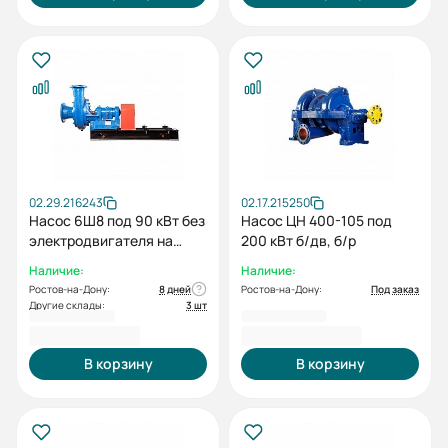
02.29.216243
02.17.215250
Насос 6Ш8 под 90 кВт без
Насос ЦН 400-105 под
электродвигателя на
200 кВт б/дв, б/р
раме
Наличие:
Наличие:
Ростов-на-Дону:
8 дней
Ростов-на-Дону:
Под заказ
Другие склады:
3 шт
277 865,00 ₽
1 601 250,00 ₽
В корзину
В корзину