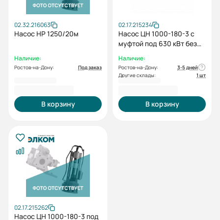
02.32.216063
02.17.215234
Насос НР 1250/20м
Насос ЦН 1000-180-3 с
муфтой под 630 кВт без
электродвигателя без
Наличие:
Наличие:
рамы
Ростов-на-Дону:
Под заказ
Ростов-на-Дону:
3-5 дней
Другие склады:
1 шт
3 776 600,00 ₽
3 901 195,00 ₽
В корзину
В корзину
02.17.215262
Насос ЦН 1000-180-3 под