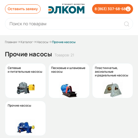
Оставить заявку
8 (863) 307-68-68
Главная
Каталог
Насосы
Прочие насосы
Прочие насосы
Товаров: 21
Сетевые
Песковые и шламовые
Пластинчатые,
и питательные насосы
насосы
аксиальные
и радиальные насосы
Прочие насосы