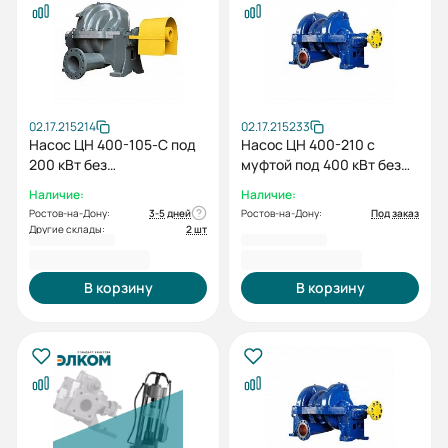
02.17.215214
02.17.215233
Насос ЦН 400-105-С под
Насос ЦН 400-210 с
200 кВт без
муфтой под 400 кВт без
электродвигателя без
электродвигателя без
Наличие:
Наличие:
рамы
рамы
Ростов-на-Дону:
3-5 дней
Ростов-на-Дону:
Под заказ
Другие склады:
2 шт
1 870 646,00 ₽
2 058 750,00 ₽
В корзину
В корзину