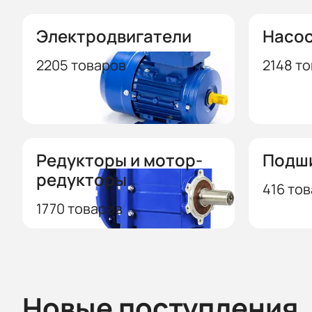
Электродвигатели
Насо
2205 товаров
2148 т
Редукторы и мотор-
Подш
редукторы
416 то
1770 товаров
Новые поступления