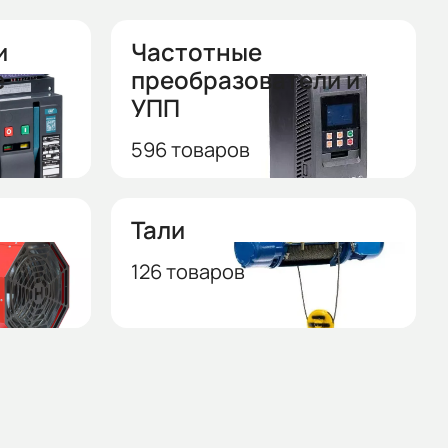
и
Частотные
е
преобразователи и
УПП
596 товаров
Тали
126 товаров