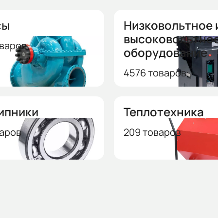
сы
Низковольтное 
высоковольтно
оваров
оборудование
4576 товаров
ипники
Теплотехника
варов
209 товаров