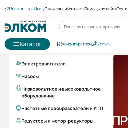
Ростов-на-Дону
О компании
Контакты
Помощь по сайту
Тех. 
Каталог
Конфигураторы
Услуги
Электродвигатели
Насосы
Низковольтное и высоковольтное
оборудование
Частотные преобразователи и УПП
Редукторы и мотор-редукторы