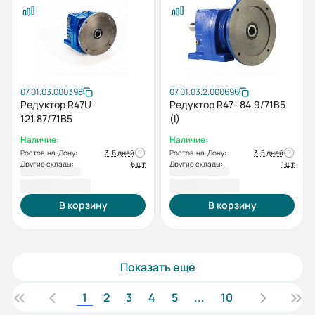
07.01.03.000398
07.01.03.2.000696
Редуктор R47U-
Редуктор R47- 84.9/71B5
121.87/71B5
(I)
Наличие:
Наличие:
Ростов-на-Дону:
3-6 дней
Ростов-на-Дону:
3-5 дней
Другие склады:
6 шт
Другие склады:
1 шт
22 816,80 ₽
22 816,80 ₽
В корзину
В корзину
Показать ещё
1
2
3
4
5
...
10