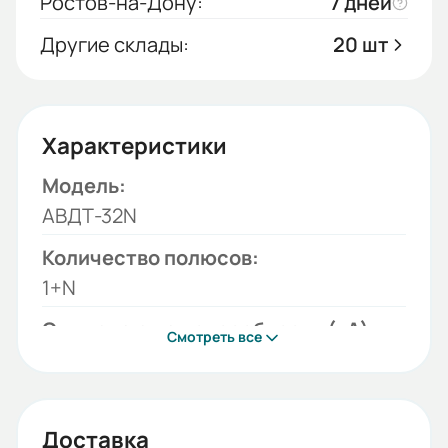
Ростов-на-Дону:
7 дней
Другие склады:
20 шт
Характеристики
Модель:
АВДТ-32N
Количество полюсов:
1+N
Отключающая способность (кА):
Смотреть все
6
Тип тока:
АС
Доставка