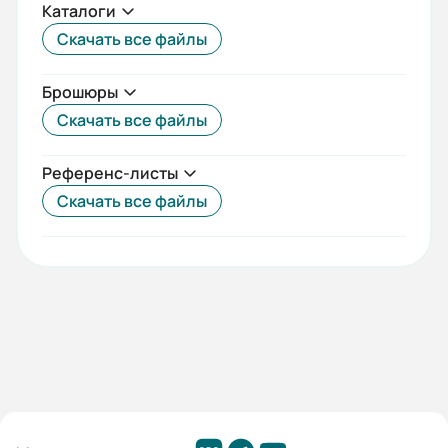
Каталоги
4
Скачать все файлы
Частота сети (Гц):
Брошюры
50/60
Скачать все файлы
Номинальный ток (А):
16
Референс-листы
Скачать все файлы
Стандарты:
МЭК 61009-1
Температурный диапазон:
от -25°С до +50°С
Гарантия, лет:
2
Срок службы, лет: