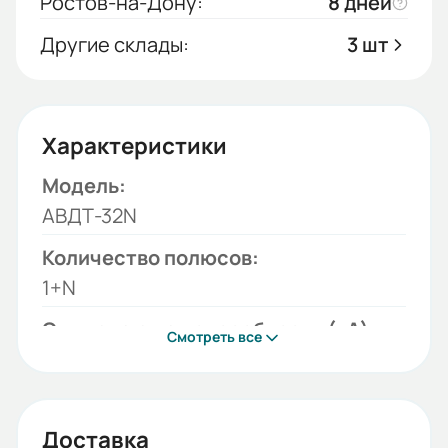
Ростов-на-Дону:
8 дней
Другие склады:
3 шт
Характеристики
Модель:
АВДТ-32N
Количество полюсов:
1+N
Отключающая способность (кА):
Смотреть все
6
Тип тока:
АС
Доставка