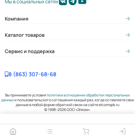
Стандарты:
Мы в социальных сетях
МЭК 61009-1
Компания
Температурный диапазон:
от -25°С до +50°С
Каталог товаров
Кратность упаковки:
Сервис и поддержка
6
Гарантия, лет:
8 (863) 307-68-68
2
Срок службы, лет:
Вы принимаете условия
политики в отношении обработки персональных
20
данных
и пользовательского соглашения каждый раз, когда оставляете свои
данные в любой форме обратной связи на сайте elcomspb.ru
Вес (кг):
© 1998–2026 ООО «Элком».
0.2
Габариты (ШхВхГ, м):