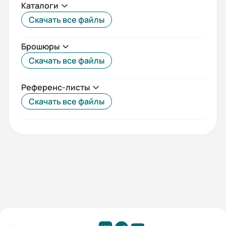
Каталоги
Номинальное импульсное
Скачать все файлы
выдерживаемое напряжение (кВ):
Брошюры
4
Скачать все файлы
Частота сети (Гц):
50/60
Референс-листы
Скачать все файлы
Номинальный ток (А):
16
Индикация положения главных
контактов:
Да
Момент затяжки (Н*м):
2