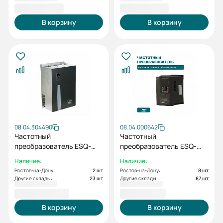
23 814,40 ₽
42 175,40 ₽
В корзину
В корзину
08.04.304490
08.04.000642
Частотный
Частотный
преобразователь ESQ-
преобразователь ESQ-
230-4T-75K 75кВт, 380В
760-4T-0007 0.75/1.5кВт,
Наличие:
Наличие:
380 В
Ростов-на-Дону:
2 шт
Ростов-на-Дону:
8 шт
Другие склады:
23 шт
Другие склады:
87 шт
160 470,26 ₽
17 237,38 ₽
В корзину
В корзину