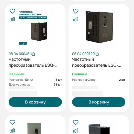
08.04.000481
08.04.000729
Частотный
Частотный
преобразователь ESQ-
преобразователь ESQ-
760-4T0185G/0220P
760-4T0370G/0450P-BU
Наличие:
Наличие:
18.5/22кВт, 380В
37/45кВт, 380В
Ростов-на-Дону:
3 шт
Ростов-на-Дону:
2 шт
Другие склады:
59 шт
71 516,40 ₽
108 317,70 ₽
В корзину
В корзину