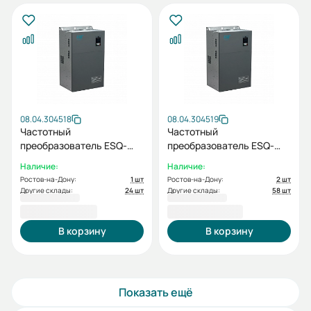
08.04.304518
08.04.304519
Частотный
Частотный
преобразователь ESQ-
преобразователь ESQ-
770-4T0370G/0450P
770-4T0450G/0550P
Наличие:
Наличие:
37/45кВт, 380В
45/55кВт, 380В
Ростов-на-Дону:
1 шт
Ростов-на-Дону:
2 шт
Другие склады:
24 шт
Другие склады:
58 шт
104 062,34 ₽
133 492,40 ₽
В корзину
В корзину
Показать ещё