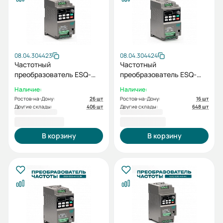
08.04.304423
08.04.304424
Частотный
Частотный
преобразователь ESQ-
преобразователь ESQ-
230-4T-0.7K 0.75кВт, 380В
230-4T-1.5K 1.5кВт, 380В
Наличие:
Наличие:
Ростов-на-Дону:
26 шт
Ростов-на-Дону:
16 шт
Другие склады:
406 шт
Другие склады:
648 шт
10 370,00 ₽
11 037,34 ₽
В корзину
В корзину