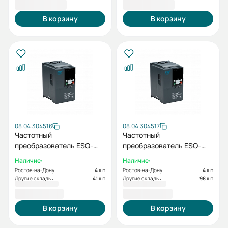
32 804,58 ₽
69 570,50 ₽
В корзину
В корзину
08.04.304516
08.04.304517
Частотный
Частотный
преобразователь ESQ-
преобразователь ESQ-
770-4T0220G/0300P
770-4T0300G/0370P
Наличие:
Наличие:
22/30кВт, 380В
30/37кВт, 380В
Ростов-на-Дону:
4 шт
Ростов-на-Дону:
4 шт
Другие склады:
41 шт
Другие склады:
98 шт
76 779,48 ₽
92 665,10 ₽
В корзину
В корзину