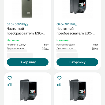
08.04.000487
08.04.304507
Частотный
Частотный
преобразователь ESQ-
преобразователь ESQ-
760-4T0750G/0900P
770-4T-0007 0.75/1.5кВт,
Наличие:
Наличие:
75/90кВт, 380В
380 В
Ростов-на-Дону:
8 шт
Ростов-на-Дону:
8 шт
Другие склады:
30 шт
Другие склады:
88 шт
202 657,86 ₽
16 517,58 ₽
В корзину
В корзину