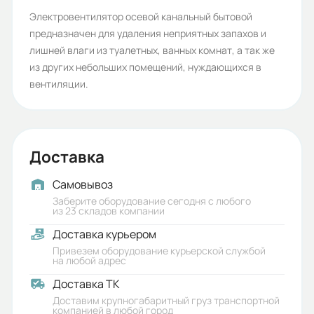
Срок службы, лет:
Электровентилятор осевой канальный бытовой
предназначен для удаления неприятных запахов и
5
лишней влаги из туалетных, ванных комнат, а так же
Вес (кг):
из других небольших помещений, нуждающихся в
вентиляции.
0.5
Габариты (ШхВхГ, м):
0.162x0.073x0.168
Доставка
Самовывоз
Заберите оборудование сегодня с любого
из 23 складов компании
Доставка курьером
Привезем оборудование курьерской службой
на любой адрес
Доставка ТК
Доставим крупногабаритный груз транспортной
компанией в любой город