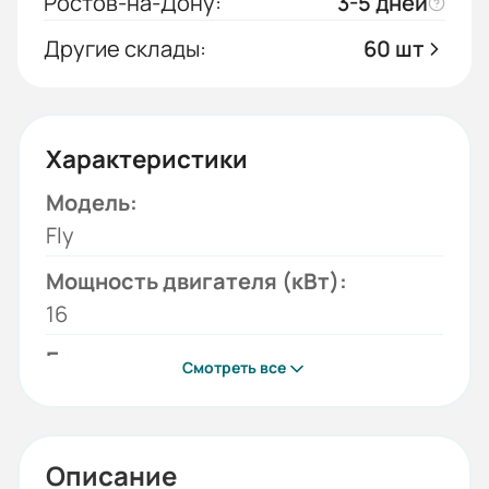
Ростов-на-Дону:
3-5 дней
Другие склады:
60 шт
Характеристики
Модель:
Fly
Мощность двигателя (кВт):
16
Бренд:
Смотреть все
ESQ
Гарантия, лет:
3
Описание