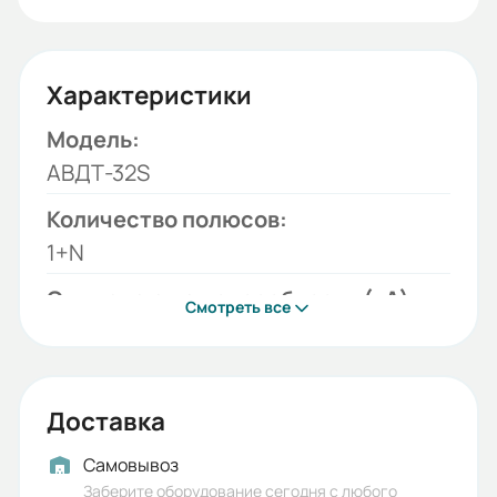
Характеристики
Модель:
АВДТ-32S
Количество полюсов:
1+N
Отключающая способность (кА):
Смотреть все
4,5
Тип тока:
АС
Доставка
Времятоковая характеристика:
Самовывоз
C
Заберите оборудование сегодня с любого